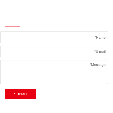
البريد الإلكتروني :
Mandy@Kunlong.Net
Send To Us
SUBMIT