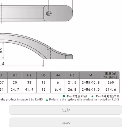
على:
تحت: