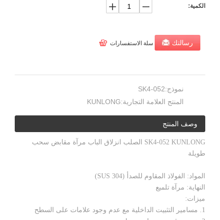
الكمية:
رسالتك
سلة الاستفسارات
نموذج:
SK4-052
المنتج العلامة التجارية:
KUNLONG
وصف المنتج
SK4-052 KUNLONG الصلب انزلاق الباب مرآة مقابض سحب
طويلة
المواد: الفولاذ المقاوم للصدأ (SUS 304)
النهاية: مرآة تلميع
ميزات:
1. مسامير التثبيت الداخلية مع عدم وجود علامات على السطح