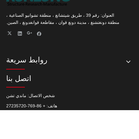
العنوان: رقم 39 ، طريق شيتشانغ ، منطقة تشوانيو الصناعية ،
منطقة دونغتشنغ ، مدينة دونغ قوان ، مقاطعة قوانغدونغ ، الصين.
روابط سريعة
اتصل بنا
شخص الاتصال: ماندي تشن
هاتف: + 86-769-27235720
الفاكس: + 86-769-22687694
سكايب: Latch.Hinge
هاتف: +86 139 2920 1144