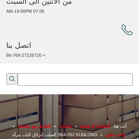
من الاثنين الى السبت
07:00 AM-19:00PM
اتصل بنا
+ 86-769-27235720
أنت هنا:
الصفحة الرئيسية
»
منتجات
»
التعامل مع سلسلة
»
واجب ثقيل
»
SK4-052 KUNLONG الصلب انزلاق الباب مرآة