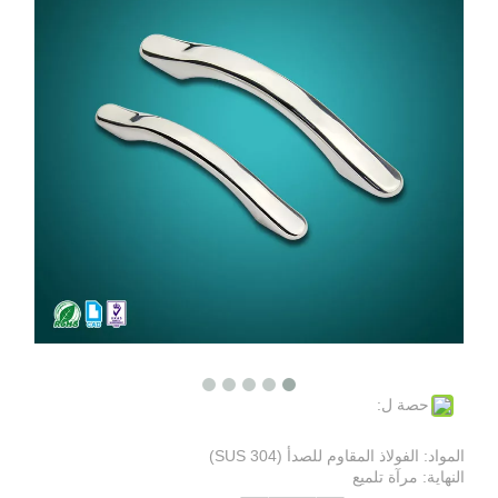
حصة ل:
المواد: الفولاذ المقاوم للصدأ (SUS 304)
النهاية: مرآة تلميع