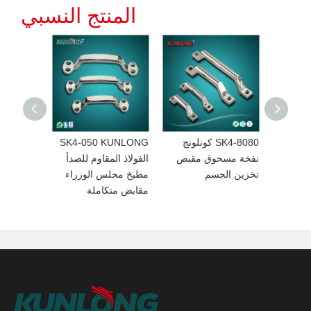
المنتج النسبي
 كونلونغ
SK4-8080 كونلونج
SK4-050 KUNLONG
باب
نفخة مسحوق مقبض
الفولاذ المقاوم للصدأ
تخزين الجسم
مطبخ مجلس الوزراء
مقابض متكاملة