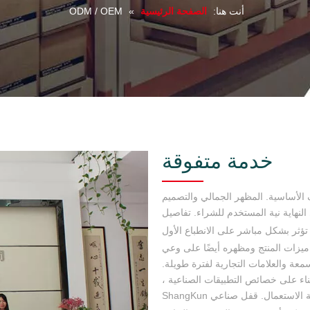
أنت هنا:
الصفحة الرئيسية
»
ODM / OEM
خدمة متفوقة
 الأساسية. المظهر الجمالي والتصميم
النهاية نية المستخدم للشراء. تفاصيل
 تؤثر بشكل مباشر على الانطباع الأول
ر ميزات المنتج ومظهره أيضًا على وعي
معة والعلامات التجارية لفترة طويلة.
ناء على خصائص التطبيقات الصناعية ،
ShangKun يخلق تصميم فريد من نوعه وحلول اتصال سهلة الاستعمال. قفل صناعي ShangKun