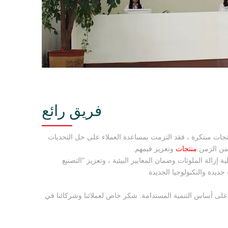
فريق رائع
Sha في تطوير منتجات مبتكرة ، فقد التزمت بمساعدة العملاء على حل التحديات
من الزمن.
منتجات
وتعزيز قيمهم.
Shan لتحسين عملية إزالة الملوثات وضمان المعايير البيئية ، وتعزيز "التصنيع
جديدة والتكنولوجيا الجديدة
 على أساس التنمية المستدامة. شكر خاص لعملائنا وشركائنا في