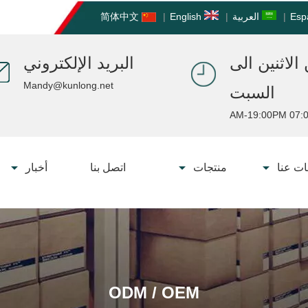
Esp
|
العربية
|
English
|
简体中文
الاثنين الى
البريد الإلكتروني
Mandy@kunlong.net
السبت
07:00 AM-19:
ت عنا
منتجات
اتصل بنا
أخبار
ODM / OEM