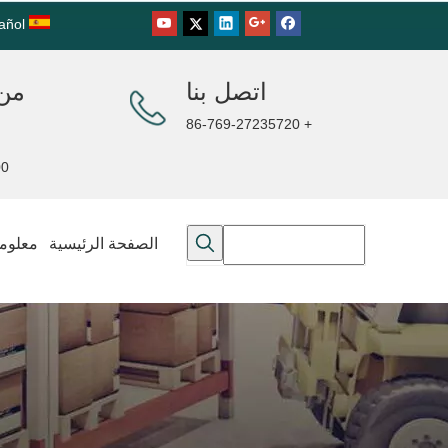
añol
اتصل بنا
من 
+ 86-769-27235720
00PM
الصفحة الرئيسية
معلوما