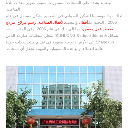
وتعتمد بشدة على المنتجات المستوردة. تسبب تطوير معدات بلدنا
المتاعب.
لذلك ، بدأ مؤسسنا للتفكير العدواني في التصميم بشكل مستقل في عام
2006 ، البحث على
أقفال
والتصنيع
الأقفال الصناعية
,
رسم مزلاج
,
مزلاج
ضغط
,
قفل مقبض
، وما إلى ذلك في عام 2006. وفي الوقت نفسه
يسجّل & ldquo؛ KUNLONG & rdquo؛ شعار. متطلبات صارمة الناس
Shangkun إلى الأرض ، تواجه صعوبة في تقديم منتجات ذات جودة
عالية للعملاء. ومع هذه المسؤولية والمهمة لجعل أي منتجات.