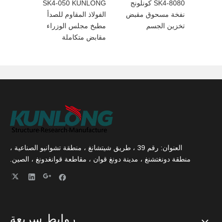
 كونلونغ
SK4-8080 كونلونج
SK4-050 KUNLONG
باب
نفخة مسحوق مقبض
الفولاذ المقاوم للصدأ
تخزين الجسم
مطبخ مجلس الوزراء
مقابض متكاملة
العنوان: رقم 39 ، طريق شيتشانغ ، منطقة تشوانيو الصناعية ،
منطقة دونغتشنغ ، مدينة دونغ قوان ، مقاطعة قوانغدونغ ، الصين.
روابط سريعة