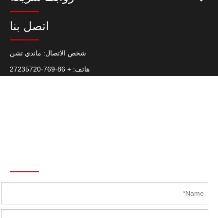
اتصل بنا
شخص الاتصال: ماندي تشن
هاتف: + 86-769-27235720
الفاكس: + 86-769-22687694
سكايب: Latch.Hinge
هاتف: +86 139 2920 1144
البريد الإلكتروني :
Mandy@Kunlong.Net
Send To Us