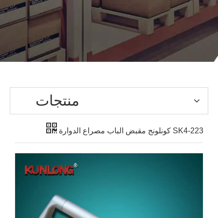
منتجات
SK4-223 كونلونج مقبض الباب مصراع الدوارة