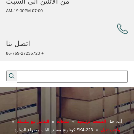
من الاثنين الى السبت
07:00 AM-19:00PM
اتصل بنا
+ 86-769-27235720
أنت هنا:
الصفحة الرئيسية
»
منتجات
»
التعامل مع سلسلة
»
واجب ثقيل
»
SK4-223 كونلونج مقبض الباب مصراع الدوارة