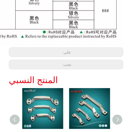
على:
تحت:
المنتج النسبي