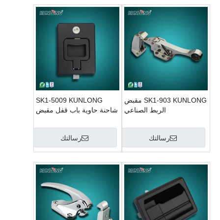
SK1-903 KUNLONG مقبض
SK1-5009 KUNLONG
الربط الصناعي
شاحنة حاوية باب قفل مقبض
مزلاج
رسالتك
رسالتك