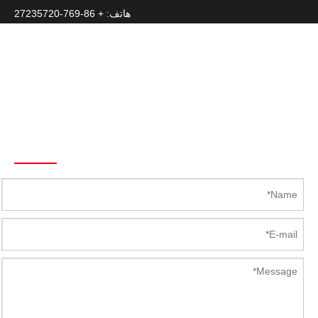
هاتف: + 86-769-27235720
الفاكس: + 86-769-22687694
سكايب: Latch.Hinge
هاتف: +86 139 2920 1144
البريد الإلكتروني :
Mandy@Kunlong.Net
Send To Us