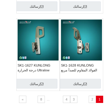
رسالتك
رسالتك
SK1-1627 KUNLONG
SK1-1628 KUNLONG
الفولاذ المقاوم للصدأ مربع
Ultralow درجة الحرارة
ناظم البرد الطبية مزلاج
الفريزر الطبي مزلاج الباب
رسالتك
رسالتك
»
8
...
4
3
2
1