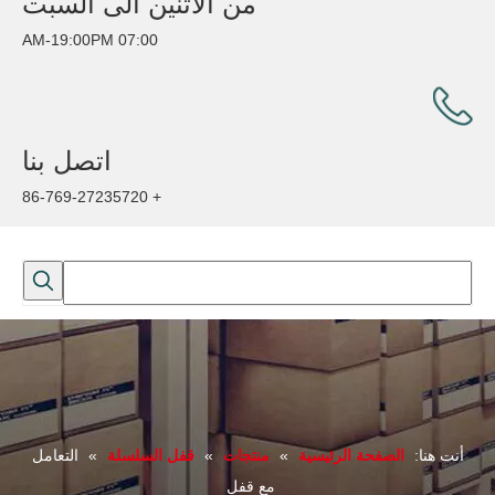
من الاثنين الى السبت
07:00 AM-19:00PM
اتصل بنا
+ 86-769-27235720
أنت هنا:
الصفحة الرئيسية
»
منتجات
»
قفل السلسلة
»
التعامل
مع قفل