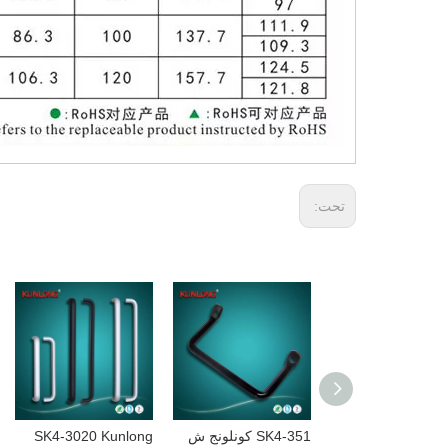
تحت:
SK4-225 KUNL
SK4-351 كونلونج ش
SK4-3020 Kunlong