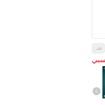
على:
نسبي