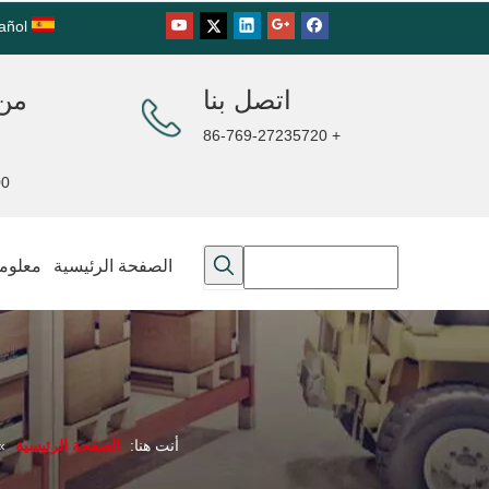
añol
اتصل بنا
من 
+ 86-769-27235720
00PM
الصفحة الرئيسية
معلوما
أنت هنا:
الصفحة الرئيسية
»