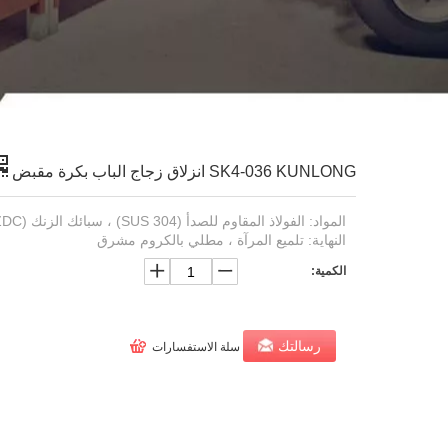
SK4-036 KUNLONG انزلاق زجاج الباب بكرة مقبض
المواد: الفولاذ المقاوم للصدأ (SUS 304) ، سبائك الزنك (ZDC)
النهاية: تلميع المرآة ، مطلي بالكروم مشرق
الكمية:
رسالتك
سلة الاستفسارات