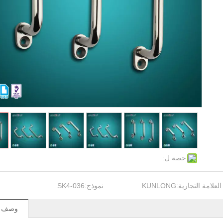
حصة ل:
العلامة التجارية:
KUNLONG
نموذج:
SK4-036
وصف ال