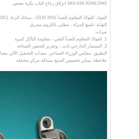
SK4-036 KUNLONG انزلاق زجاج الباب بكرة مقبض
المواد: الفولاذ المقاوم للصدأ (SUS 304) ، سبائك الزنك (ZDC)
النهاية: تلميع المرآة ، مطلي بالكروم مشرق
ميزات:
1. الفولاذ المقاوم للصدأ النقي ، مقاومة التآكل كبيرة
2. المسمار الخارجي ثابت ، وتعزيز الشعور الصناعة
التطبيق: مجلس الوزراء الصناعي. معدات التشغيل الآلي معدا
ملاحظة: يمكن تخصيص المنتج مسافة مركز مختلفة