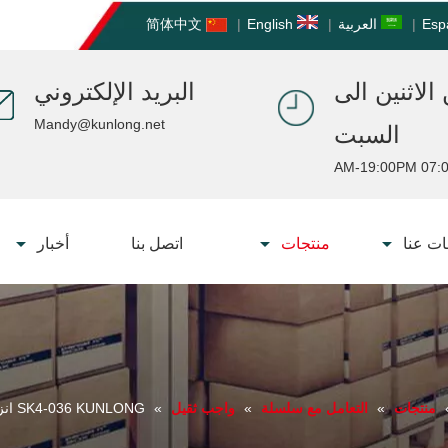
Esp
|
العربية
|
English
|
简体中文
الاثنين الى
البريد الإلكتروني
Mandy@kunlong.net
السبت
07:00 AM-19:
ت عنا
منتجات
اتصل بنا
أخبار
منتجات
»
التعامل مع سلسلة
»
واجب ثقيل
»
SK4-036 KUNLONG انزلاق زجاج الباب بكرة مقبض