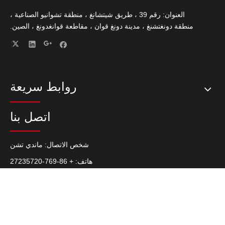
العنوان: رقم 39 ، طريق شيتشانغ ، منطقة تشوانيو الصناعية ،
منطقة دونغتشنغ ، مدينة دونغ قوان ، مقاطعة قوانغدونغ ، الصين.
روابط سريعة
اتصل بنا
شخص الاتصال: ماندي تشن
هاتف: + 86-769-27235720
الفاكس: + 86-769-22687694
سكايب: Latch.Hinge
هاتف: +86 139 2920 1144