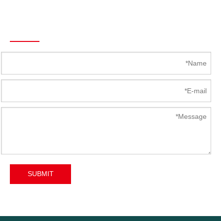
البريد الإلكتروني :
Mandy@Kunlong.Net
Send To Us
SUBMIT