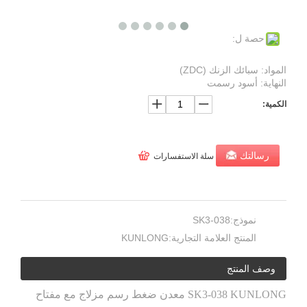
حصة ل:
المواد: سبائك الزنك (ZDC)
النهاية: أسود رسمت
الكمية:
رسالتك
سلة الاستفسارات
نموذج:
SK3-038
المنتج العلامة التجارية:
KUNLONG
وصف المنتج
SK3-038 KUNLONG معدن ضغط رسم مزلاج مع مفتاح