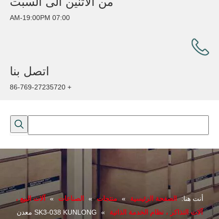
من الاثنين الى السبت
07:00 AM-19:00PM
اتصل بنا
+ 86-769-27235720
أنت هنا:
الصفحة الرئيسية
»
منتجات
»
الصناعات
»
آلات البيع ،
آلات التذاكر ، نظام الخدمة الذاتية
»
SK3-038 KUNLONG معدن