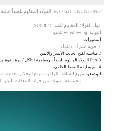
SK1-063T-3 KUNLONG الفولاذ المقاوم للصدأ عالية الجودة قفل كام قابل للتعديل
مواد:
الفولاذ المقاوم للصدأ
(SUS304)
النهاية: wiredrawing تلميع
المميزات
1. قوية ختم أداء للماء
2.
مناسبة لفتح الجانب الأيسر والأيمن
3.Pure الفولاذ المقاوم للصدأ ، ومقاومة التآكل كبيرة ، قوة مستقرة
4. مع وظيفة الضغط الخلفي
الوضعية
:
مربع السلطة الراقية.
مربع التحكم
معدات التش
مجموعة متنوعة من خزانة المعدات البيئية القا