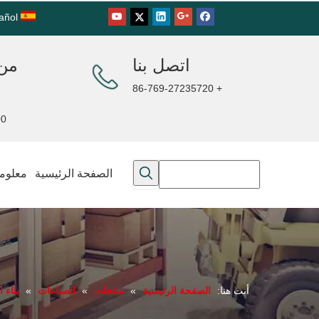
añol
اتصل بنا
من 
+ 86-769-27235720
00PM
الصفحة الرئيسية
معلوما
أنت هنا:
الصفحة الرئيسية
»
منتجات
»
الصناعات
»
بناء 