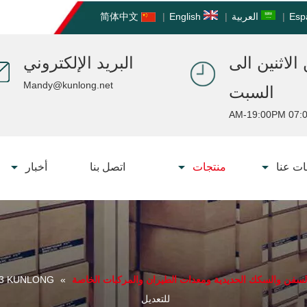
Esp
|
العربية
|
English
|
简体中文
الاثنين الى
البريد الإلكتروني
Mandy@kunlong.net
السبت
07:00 AM-19:
ت عنا
منتجات
اتصل بنا
أخبار
السفن والسكك الحديدية ومعدات الطيران والمركبات الخاصة
»
للتعديل