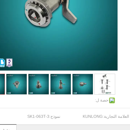
حصة ل:
العلامة التجارية:
KUNLONG
نموذج:
SK1-063T-3
وصف ال