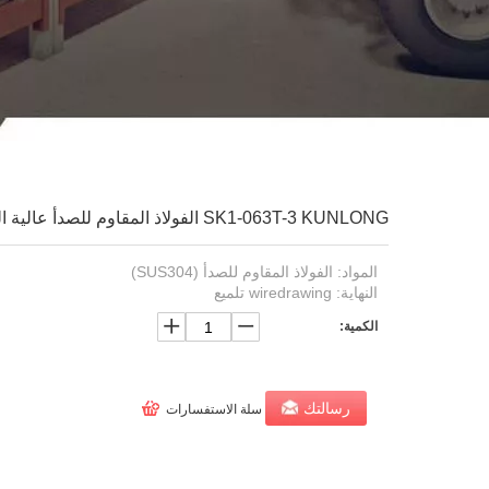
SK1-063T-3 KUNLONG الفولاذ المقاوم للصدأ عالية الجودة قفل كام قابل للتعديل
المواد: الفولاذ المقاوم للصدأ (SUS304)
النهاية: wiredrawing تلميع
الكمية:
رسالتك
سلة الاستفسارات