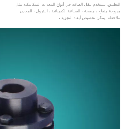
التطبيق: يستخدم لنقل الطاقة في أنواع المعدات الميكانيكية مثل
مروحة منفاخ ، مضخة ، الصناعة الكيميائية ، البترول ، المعادن
ملاحظة: يمكن تخصيص أبعاد التجويف