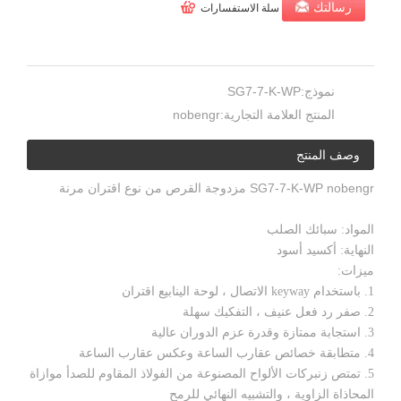
رسالتك
سلة الاستفسارات
نموذج:
SG7-7-K-WP
المنتج العلامة التجارية:
nobengr
وصف المنتج
SG7-7-K-WP nobengr مزدوجة القرص من نوع اقتران مرنة
المواد: سبائك الصلب
النهاية: أكسيد أسود
ميزات:
1. باستخدام keyway الاتصال ، لوحة الينابيع اقتران
2. صفر رد فعل عنيف ، التفكيك سهلة
3. استجابة ممتازة وقدرة عزم الدوران عالية
4. متطابقة خصائص عقارب الساعة وعكس عقارب الساعة
5. تمتص زنبركات الألواح المصنوعة من الفولاذ المقاوم للصدأ موازاة
المحاذاة الزاوية ، والتشبيه النهائي للرمح