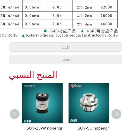
على:
تحت:
المنتج النسبي
SG7-13-W nobengr
SG7-5C nobengr
SG7