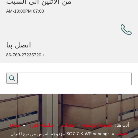
من الاثنين الى السبت
07:00 AM-19:00PM
اتصل بنا
+ 86-769-27235720
أنت هنا:
الصفحة الرئيسية
»
منتجات
»
سلسلة اقتران
»
صناعة
خفيفة
»
SG7-7-K-WP nobengr مزدوجة القرص من نوع اقتران