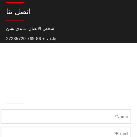
اتصل بنا
شخص الاتصال: ماندي تشن
هاتف: + 86-769-27235720
الفاكس: + 86-769-22687694
سكايب: Latch.Hinge
هاتف: +86 139 2920 1144
البريد الإلكتروني :
Mandy@Kunlong.Net
Send To Us