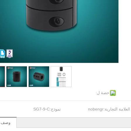
حصة ل:
العلامة التجارية:
nobengr
نموذج:
SG7-9-C
وصف ال