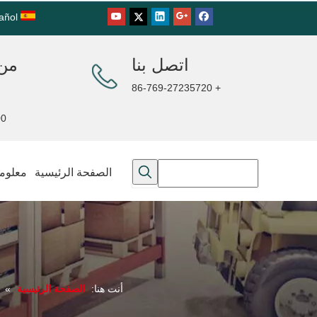
añol
اتصل بنا
من 
+ 86-769-27235720
00PM
الصفحة الرئيسية
معلوما
أنت هنا:
الصفحة الرئيسية
»