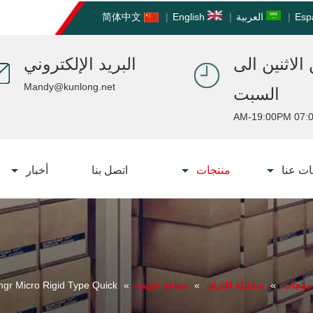
Esp
|
العربية
|
English
|
简体中文
الاثنين الى
البريد الإلكتروني
Mandy@kunlong.net
السبت
07:00 AM-19:
ت عنا
منتجات
اتصل بنا
أخبار
منتجات
»
سلسلة اقتران
»
صناعة خفيفة
»
C nobengr Micro Rigid Type Quick