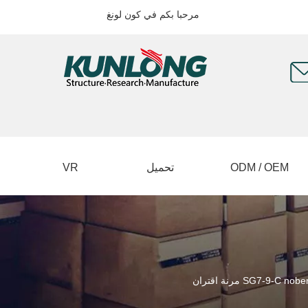
مرحبا بكم في كون لونغ
ODM / OEM
تحميل
VR
SG7-9- مرنة اقتران