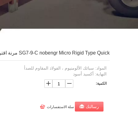
SG7-9-C nobengr Micro Rigid Type Quick مرنة اقتران
المواد: سبائك الألومنيوم ، الفولاذ المقاوم للصدأ
النهاية: أكسيد أسود
الكمية:
رسالتك
سلة الاستفسارات