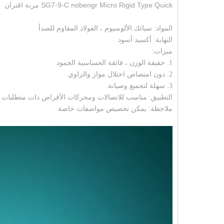
SG7-9-C nobengr Micro Rigid Type Quick مرنة اقتران
المواد: سبائك الألومنيوم ، الفولاذ المقاوم للصدأ
النهاية: أكسيد أسود
ميزات:
1. خفيفة الوزن ، فائقة الحساسية الجمود
2. دون امتصاص اختلال مواز والزاوي
3. سهلة لتجميع وصيانة
التطبيق: مناسب للاتصالات ومحركات الأقراص ذات متطلبات ا
ملاحظة: يمكن تخصيص مواصفات خاصة