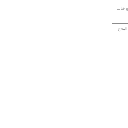
 قياس
منتج