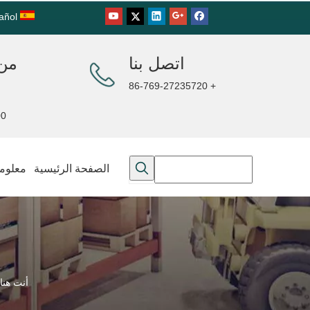
añol
اتصل بنا
من 
+ 86-769-27235720
00PM
الصفحة الرئيسية
معلوما
أنت هنا: