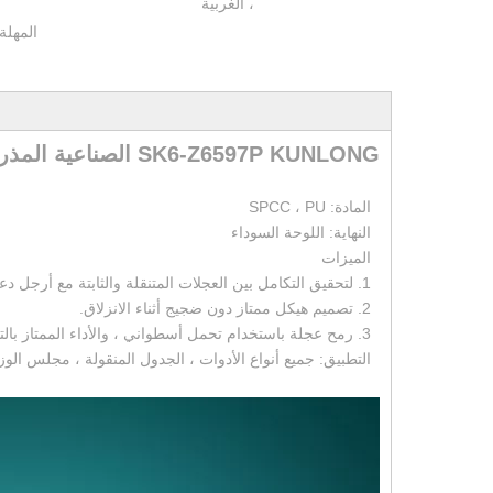
، الغربية
المهلة:
SK6-Z6597P KUNLONG الصناعية المذرة عجلة
المادة: SPCC ، PU
النهاية: اللوحة السوداء
الميزات
1. لتحقيق التكامل بين العجلات المتنقلة والثابتة مع أرجل دعم قابل للتعديل.
2. تصميم هيكل ممتاز دون ضجيج أثناء الانزلاق.
3. رمح عجلة باستخدام تحمل أسطواني ، والأداء الممتاز بالتناوب.
التطبيق: جميع أنواع الأدوات ، الجدول المنقولة ، مجلس الوز