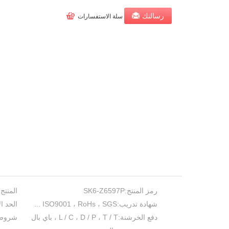
رسالتك
سلة الاستفسارات
رمز المنتج:
SK6-Z6597P
المنتج 
شهادة تدريب:
ISO9001 ، RoHs ، SGS ...
الحد ا
دفع الخرشنة:
L / C ، D / P ، T / T ، باي بال
شروط 