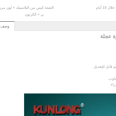
خلال 15 أيام
التعبئة:
كيس من البلاستيك + لون مربع
ي + الكرتون
وصف ال
راء