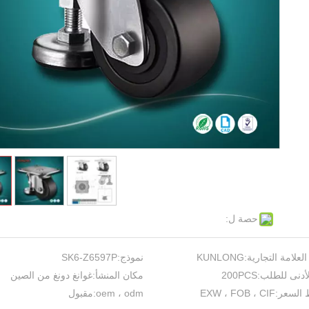
حصة ل:
العلامة التجارية:
KUNLONG
نموذج:
SK6-Z6597P
لأدنى للطلب:
200PCS
مكان المنشأ:
غوانغ دونغ من الصين
السعر:
EXW ، FOB ، CIF
oem ، odm:
مقبول