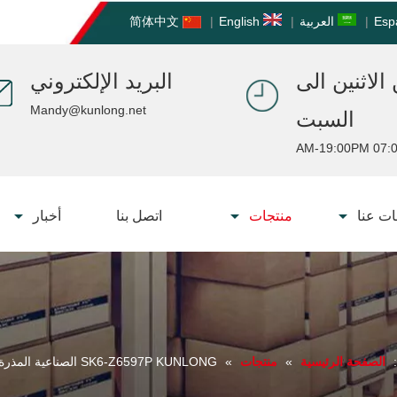
Esp
|
العربية
|
English
|
简体中文
الاثنين الى
البريد الإلكتروني
Mandy@kunlong.net
السبت
07:00 AM-19:
ت عنا
منتجات
اتصل بنا
أخبار
الصفحة الرئيسية
»
منتجات
»
SK6-Z6597P KUNLONG الصناعية المذرة عجلة