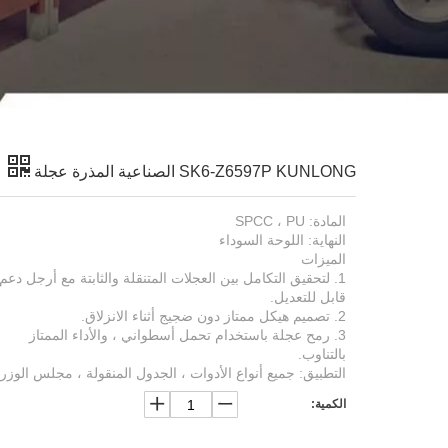
SK6-Z6597P KUNLONG الصناعية المذرة عجلة
المادة: SPCC ، PU
النهاية: اللوحة السوداء
الميزات
1. لتحقيق التكامل بين العجلات المتنقلة والثابتة مع أرجل دعم
قابل للتعديل.
2. تصميم هيكل ممتاز دون ضجيج أثناء الانزلاق.
3. رمح عجلة باستخدام تحمل أسطواني ، والأداء الممتاز
بالتناوب.
التطبيق: جميع أنواع الأدوات ، الجدول المنقولة ، مجلس الوزرا
الكمية: