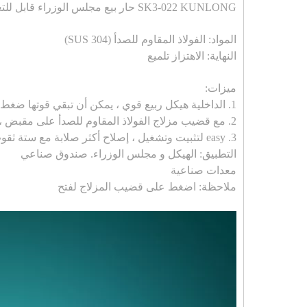
SK3-022 KUNLONG حار بيع مجلس الوزراء قابل للتعديل مزلاج التعادل
المواد: الفولاذ المقاوم للصدأ (SUS 304)
النهاية: الاهتزاز تلميع
ميزات:
1. الداخلية هيكل ربيع قوي ، يمكن أن تبقي قوتها ضغط لفترة طويلة
2. مع قضيب مزلاج الفولاذ المقاوم للصدأ على مقبض ، تأكد من أنها لا تسقط
3. easy لتثبيت وتشغيل ، إصلاح أكثر صلابة مع ستة ثقوب
التطبيق: الهيكل و مجلس الوزراء. صندوق صناعي
معدات صناعية
ملاحظة: اضغط على قضيب المزلاج لفتح