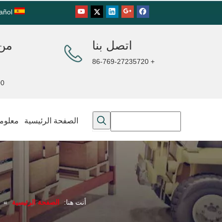
añol
اتصل بنا
من 
+ 86-769-27235720
00PM
الصفحة الرئيسية
معلوما
أنت هنا:
الصفحة الرئيسية
»