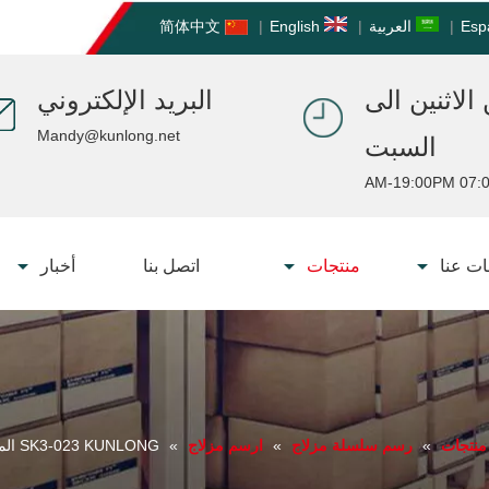
Esp
|
العربية
|
English
|
简体中文
الاثنين الى
البريد الإلكتروني
Mandy@kunlong.net
السبت
07:00 AM-19:
ت عنا
منتجات
اتصل بنا
أخبار
منتجات
»
رسم سلسلة مزلاج
»
ارسم مزلاج
»
SK3-023 KUNLONG المعادن ضغط تبديل رسم مزلاج