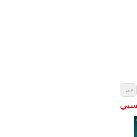
على:
نسبي