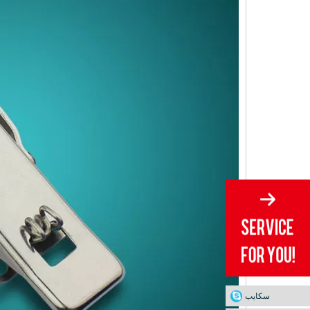
سكايب