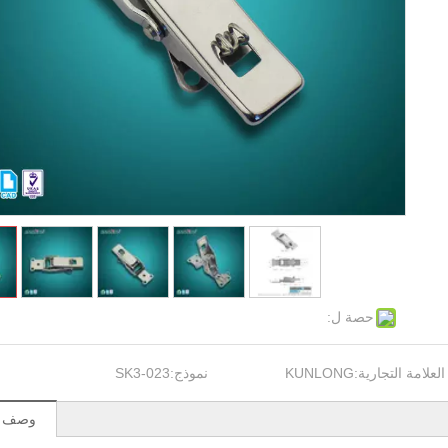
حصة ل:
العلامة التجارية:
KUNLONG
نموذج:
SK3-023
وصف ال