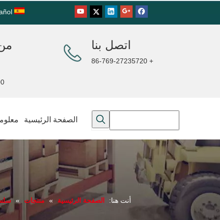
añol
اتصل بنا
من 
+ 86-769-27235720
00PM
الصفحة الرئيسية
معلوما
أنت هنا:
الصفحة الرئيسية
»
منتجات
»
سلسل