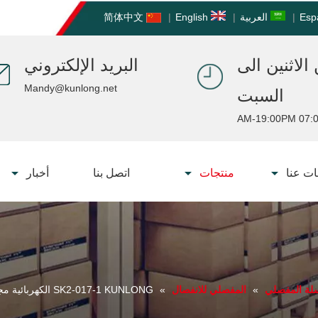
Esp
|
العربية
|
English
|
简体中文
الاثنين الى
البريد الإلكتروني
Mandy@kunlong.net
السبت
07:00 AM-19:
ت عنا
منتجات
اتصل بنا
أخبار
ة المفصلي
»
المفصلي للانفصال
»
SK2-017-1 KUNLONG الكهربائية مجلس الوزراء دبوس نوع الباب الأسود المفصلي