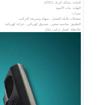
المادة: سبائك الزنك (ZDC)
النهاية: مات الأسود
ميزات:
مفصلات قابلة للفصل ، سهلة وسريعة التركيب
التطبيق: شاسيه صغير ، صندوق كهربائي ، خزانة كهربائية
ملاحظة: فصل تركيب متاح.