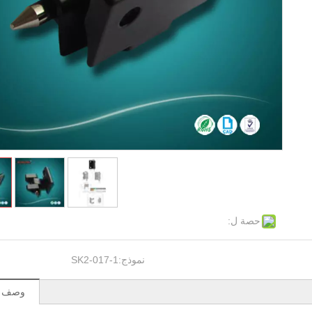
حصة ل:
نموذج:
SK2-017-1
وصف ال