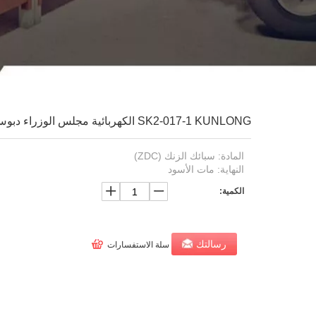
SK2-017-1 KUNLONG الكهربائية مجلس الوزراء دبوس نوع الباب الأسود المفصلي
المادة: سبائك الزنك (ZDC)
النهاية: مات الأسود
الكمية:
رسالتك
سلة الاستفسارات