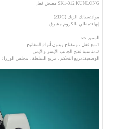
SK1-312 KUNLONG مقبض قفل
مواد:
سبائك الزنك (ZDC)
إنهاء:
مطلي بالكروم مشرق
المميزات
:
1.
مع قفل ، ومفتاح وبدون أنواع المفاتيح
2.
مناسبة لفتح الجانب الأيسر والأيمن
الوضعية:
مربع التحكم ، مربع السلطة ، مجلس الوزراء 