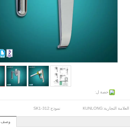
حصة ل:
العلامة التجارية:
KUNLONG
نموذج:
SK1-312
وصف ال