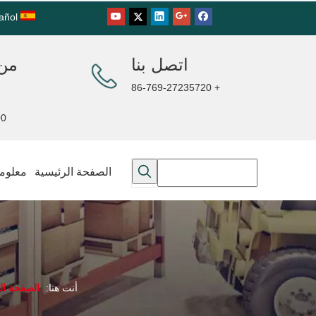
añol
اتصل بنا
من 
+ 86-769-27235720
00PM
الصفحة الرئيسية
معلوما
أنت هنا:
الصفحة ال