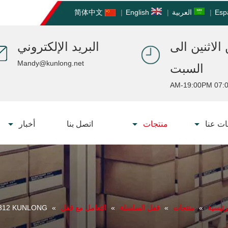
Esp
|
العربية
|
English
|
简体中文
الاثنين الى
البريد الإلكتروني
Mandy@kunlong.net
السبت
07:00 AM-19:
ت عنا
منتجات
اتصل بنا
أخبار
رئيسية
»
منتجات
»
قفل السلسلة
»
التعامل مع قفل
»
SK1-312 KUNLONG مق