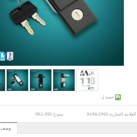
حصة ل:
العلامة التجارية:
KUNLONG
نموذج:
SK1-095
وصف ال