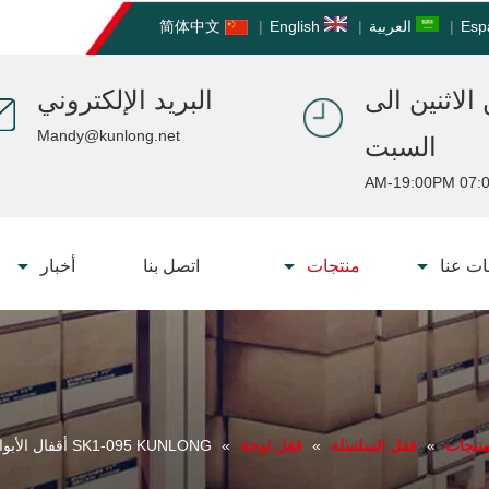
Esp
|
العربية
|
English
|
简体中文
الاثنين الى
البريد الإلكتروني
Mandy@kunlong.net
السبت
07:00 AM-19:
ت عنا
منتجات
اتصل بنا
أخبار
نتجات
»
قفل السلسلة
»
قفل لوحة
»
SK1-095 KUNLONG أقفال الأبواب الكهربائية ذات الطراز العام