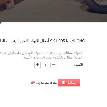
SK1-095 KUNLONG أقفال الأبواب الكهربائية ذات الطراز العام
المواد: سبائك الزنك (ZDC) ، الفولاذ المدلفن على البارد (SPCC)
النهاية: مطلي بالكروم مشرق ، مات الأسود
الكمية:
رسالتك
سلة الاستفسارات