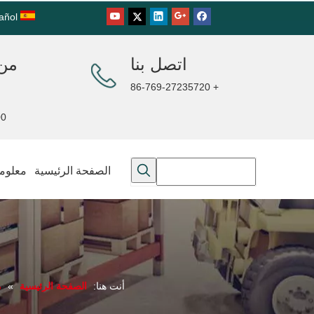
añol
اتصل بنا
من 
+ 86-769-27235720
00PM
الصفحة الرئيسية
معلوما
أنت هنا:
الصفحة الرئيسية
»
م