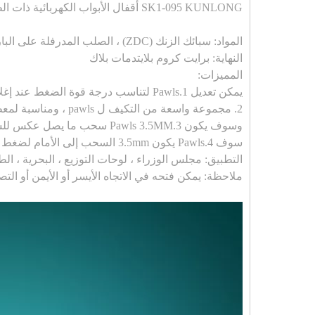
SK1-095 KUNLONG أقفال الأبواب الكهربائية ذات الطراز العام
المواد: سبائك الزنك (ZDC) ، الصلب المدرفلة على البارد
النهاية: برايت كروم بلايت
د
مات بلاك
المميزات
:
يمكن تعديل 1.Pawls لتناسب درجة قوة الضغط عند إغلاقه
2. مجموعة واسعة من التكيف ل pawls ، ومناسبة لمعظم لوحة الباب
وسوف يكون 3.Pawls 3.5MM سحب ما يصل عكس للسماح لل رافعة استدارة بسلاسة
سوف 4.Pawls يكون 3.5mm السحب إلى الأمام لضغط مربع ومجلس الوزراء خزانة بشكل آمن
التطبيق: مجلس الوزراء ، لوحات التوزيع ، البحرية ، ال
ملاحظة: يمكن فتحه في الاتجاه الأيسر أو الأيمن أو ا