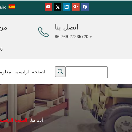
añol
اتصل بنا
من 
+ 86-769-27235720
00PM
الصفحة الرئيسية
معلوما
أنت هنا:
الصفحة الرئيسية