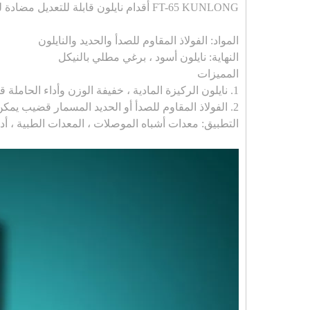
FT-65 KUNLONG أقدام نايلون قابلة للتعديل مضادة للاهتزاز
المواد: الفولاذ المقاوم للصدأ والحديد والنايلون
النهاية: نايلون أسود ، برغي مطلي بالنيكل
المميزات
1. نايلون الركيزة المادية ، خفيفة الوزن وأداء الحاملة قوية.
2. الفولاذ المقاوم للصدأ أو الحديد المسمار قضيب يمكن اختيار.
التطبيق: معدات أشباه الموصلات ، المعدات الطبية ، أد