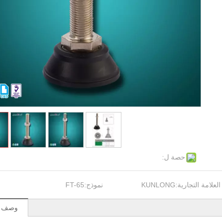
حصة ل:
العلامة التجارية:
KUNLONG
نموذج:
FT-65
وصف ال