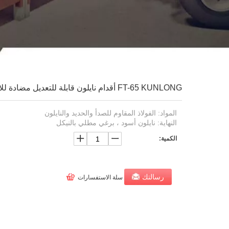
FT-65 KUNLONG أقدام نايلون قابلة للتعديل مضادة للاهتزاز
المواد: الفولاذ المقاوم للصدأ والحديد والنايلون
النهاية: نايلون أسود ، برغي مطلي بالنيكل
الكمية:
رسالتك
سلة الاستفسارات