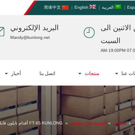
Esp
|
العربية
|
English
|
简体中文
الاثنين الى
البريد الإلكتروني
Mandy@kunlong.net
السبت
07:00 AM-19:
ت عنا
منتجات
اتصل بنا
أخبار
»
منتجات
»
التسوية قدم سلسلة
»
FT-65 KUNLONG أقدام نايلون قابلة للتعديل مضادة للاهتزاز