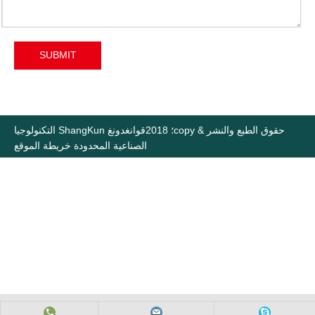
SUBMIT
حقوق الطبع والنشر & copy؛ 2018
قوانغدونغ ShangKun التكنولوجيا
الصناعية المحدودة
خريطة الموقع