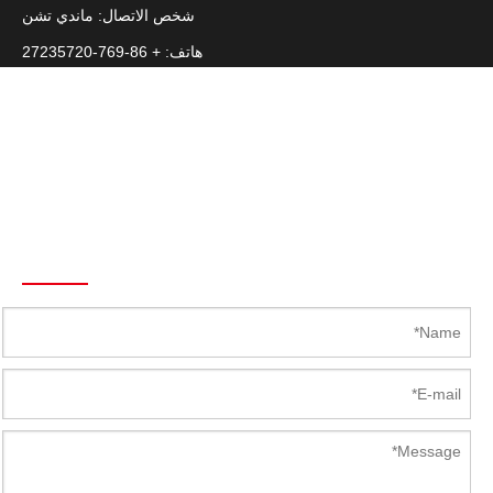
شخص الاتصال: ماندي تشن
هاتف: + 86-769-27235720
الفاكس: + 86-769-22687694
سكايب: Latch.Hinge
هاتف: +86 139 2920 1144
البريد الإلكتروني :
Mandy@Kunlong.Net
Send To Us